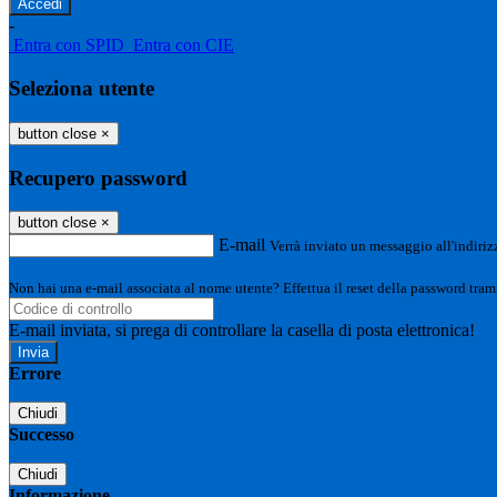
-
Entra con SPID
Entra con CIE
Seleziona utente
button close
×
Recupero password
button close
×
E-mail
Verrà inviato un messaggio all'indirizz
Non hai una e-mail associata al nome utente? Effettua il reset della password tram
E-mail inviata, si prega di controllare la casella di posta elettronica!
Errore
Chiudi
Successo
Chiudi
Informazione