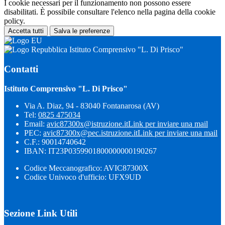
I cookie necessari per il funzionamento non possono essere
disabilitati. È possibile consultare l'elenco nella pagina della cookie
policy.
Accetta tutti
Salva le preferenze
Istituto Comprensivo "L. Di Prisco"
Contatti
Istituto Comprensivo "L. Di Prisco"
Via A. Diaz, 94 - 83040 Fontanarosa (AV)
Tel:
0825 475034
Email:
avic87300x@istruzione.it
Link per inviare una mail
PEC:
avic87300x@pec.istruzione.it
Link per inviare una mail
C.F.: 90014740642
IBAN: IT23P0359901800000000190267
Codice Meccanografico: AVIC87300X
Codice Univoco d'ufficio: UFX9UD
Sezione Link Utili