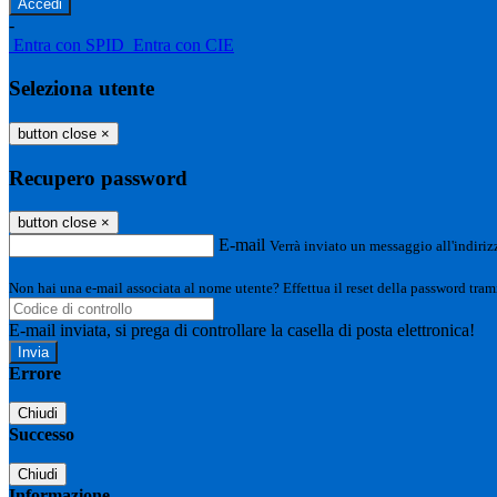
-
Entra con SPID
Entra con CIE
Seleziona utente
button close
×
Recupero password
button close
×
E-mail
Verrà inviato un messaggio all'indirizz
Non hai una e-mail associata al nome utente? Effettua il reset della password tram
E-mail inviata, si prega di controllare la casella di posta elettronica!
Errore
Chiudi
Successo
Chiudi
Informazione