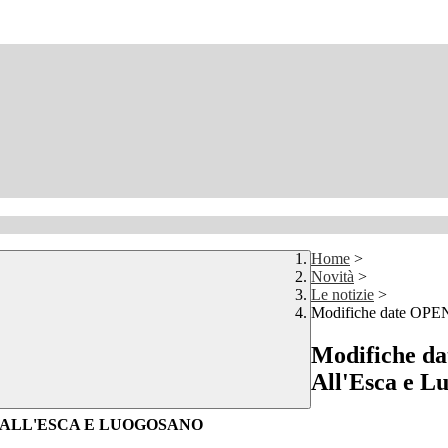
Home
>
Novità
>
Le notizie
>
Modifiche date OPEN
Modifiche da
All'Esca e L
 ALL'ESCA E LUOGOSANO