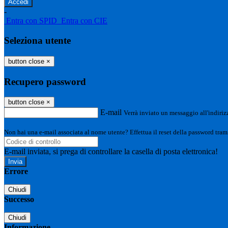
-
Entra con SPID
Entra con CIE
Seleziona utente
button close
×
Recupero password
button close
×
E-mail
Verrà inviato un messaggio all'indirizz
Non hai una e-mail associata al nome utente? Effettua il reset della password tram
E-mail inviata, si prega di controllare la casella di posta elettronica!
Errore
Chiudi
Successo
Chiudi
Informazione