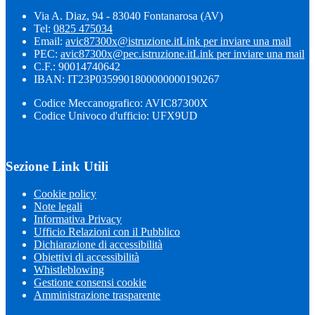
Via A. Diaz, 94 - 83040 Fontanarosa (AV)
Tel:
0825 475034
Email:
avic87300x@istruzione.it
Link per inviare una mail
PEC:
avic87300x@pec.istruzione.it
Link per inviare una mail
C.F.: 90014740642
IBAN: IT23P0359901800000000190267
Codice Meccanografico: AVIC87300X
Codice Univoco d'ufficio: UFX9UD
Sezione Link Utili
Cookie policy
Note legali
Informativa Privacy
Ufficio Relazioni con il Pubblico
Dichiarazione di accessibilità
Obiettivi di accessibilità
Whistleblowing
Gestione consensi cookie
Amministrazione trasparente