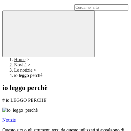
Campo di ricerca per le pagine del sito
Home
>
Novità
>
Le notizie
>
io leggo perchè
io leggo perchè
# io LEGGO PERCHE'
Notizie
Questo sito o gli strumenti terzi da questo utilizzati si avvalgono di