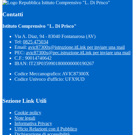
Istituto Comprensivo "L. Di Prisco"
Contatti
Istituto Comprensivo "L. Di Prisco"
Via A. Diaz, 94 - 83040 Fontanarosa (AV)
Tel:
0825 475034
Email:
avic87300x@istruzione.it
Link per inviare una mail
PEC:
avic87300x@pec.istruzione.it
Link per inviare una mail
C.F.: 90014740642
IBAN: IT23P0359901800000000190267
Codice Meccanografico: AVIC87300X
Codice Univoco d'ufficio: UFX9UD
Sezione Link Utili
Cookie policy
Note legali
Informativa Privacy
Ufficio Relazioni con il Pubblico
Dichiarazione di accessibilità