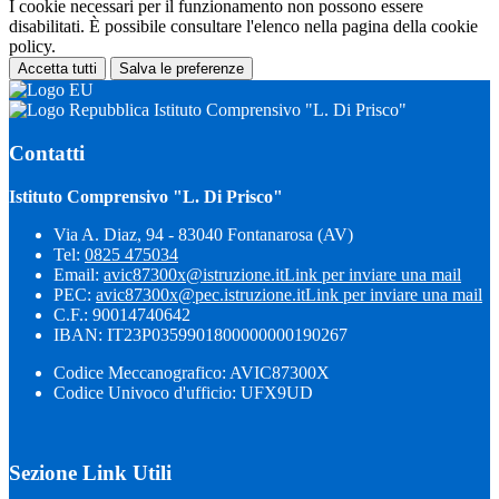
I cookie necessari per il funzionamento non possono essere
disabilitati. È possibile consultare l'elenco nella pagina della cookie
policy.
Accetta tutti
Salva le preferenze
Istituto Comprensivo "L. Di Prisco"
Contatti
Istituto Comprensivo "L. Di Prisco"
Via A. Diaz, 94 - 83040 Fontanarosa (AV)
Tel:
0825 475034
Email:
avic87300x@istruzione.it
Link per inviare una mail
PEC:
avic87300x@pec.istruzione.it
Link per inviare una mail
C.F.: 90014740642
IBAN: IT23P0359901800000000190267
Codice Meccanografico: AVIC87300X
Codice Univoco d'ufficio: UFX9UD
Sezione Link Utili