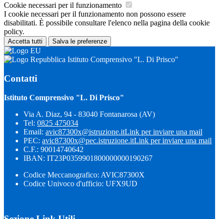
Cookie necessari per il funzionamento
I cookie necessari per il funzionamento non possono essere
disabilitati. È possibile consultare l'elenco nella pagina della cookie
policy.
Accetta tutti
Salva le preferenze
Istituto Comprensivo "L. Di Prisco"
Contatti
Istituto Comprensivo "L. Di Prisco"
Via A. Diaz, 94 - 83040 Fontanarosa (AV)
Tel:
0825 475034
Email:
avic87300x@istruzione.it
Link per inviare una mail
PEC:
avic87300x@pec.istruzione.it
Link per inviare una mail
C.F.: 90014740642
IBAN: IT23P0359901800000000190267
Codice Meccanografico: AVIC87300X
Codice Univoco d'ufficio: UFX9UD
Sezione Link Utili