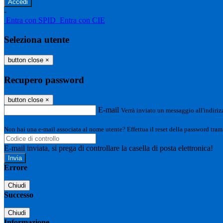
-
Entra con SPID
Entra con CIE
Seleziona utente
button close
×
Recupero password
button close
×
E-mail
Verrà inviato un messaggio all'indirizz
Non hai una e-mail associata al nome utente? Effettua il reset della password tram
E-mail inviata, si prega di controllare la casella di posta elettronica!
Errore
Chiudi
Successo
Chiudi
Informazione