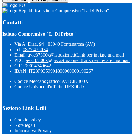
Istituto Comprensivo "L. Di Prisco"
Contatti
Istituto Comprensivo "L. Di Prisco"
Via A. Diaz, 94 - 83040 Fontanarosa (AV)
Tel:
0825 475034
Email:
avic87300x@istruzione.it
Link per inviare una mail
PEC:
avic87300x@pec.istruzione.it
Link per inviare una mail
C.F.: 90014740642
IBAN: IT23P0359901800000000190267
Codice Meccanografico: AVIC87300X
Codice Univoco d'ufficio: UFX9UD
Sezione Link Utili
Cookie policy
Note legali
Informativa Privacy