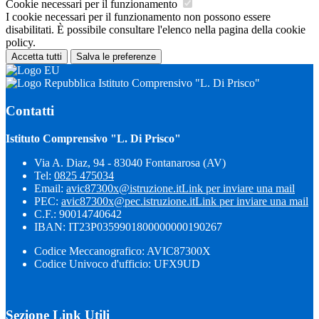
Cookie necessari per il funzionamento
I cookie necessari per il funzionamento non possono essere
disabilitati. È possibile consultare l'elenco nella pagina della cookie
policy.
Accetta tutti
Salva le preferenze
Istituto Comprensivo "L. Di Prisco"
Contatti
Istituto Comprensivo "L. Di Prisco"
Via A. Diaz, 94 - 83040 Fontanarosa (AV)
Tel:
0825 475034
Email:
avic87300x@istruzione.it
Link per inviare una mail
PEC:
avic87300x@pec.istruzione.it
Link per inviare una mail
C.F.: 90014740642
IBAN: IT23P0359901800000000190267
Codice Meccanografico: AVIC87300X
Codice Univoco d'ufficio: UFX9UD
Sezione Link Utili