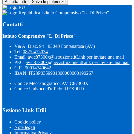
Accetta tutti
Salva le preferenze
Istituto Comprensivo "L. Di Prisco"
Contatti
Istituto Comprensivo "L. Di Prisco"
Via A. Diaz, 94 - 83040 Fontanarosa (AV)
Tel:
0825 475034
Email:
avic87300x@istruzione.it
Link per inviare una mail
PEC:
avic87300x@pec.istruzione.it
Link per inviare una mail
C.F.: 90014740642
IBAN: IT23P0359901800000000190267
Codice Meccanografico: AVIC87300X
Codice Univoco d'ufficio: UFX9UD
Sezione Link Utili
Cookie policy
Note legali
Informativa Privacy