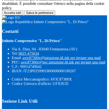
disabilitati. È possibile consultare l'elenco nella pagina della cookie
policy.
Accetta tutti
Salva le preferenze
Istituto Comprensivo "L. Di Prisco"
Contatti
Istituto Comprensivo "L. Di Prisco"
Via A. Diaz, 94 - 83040 Fontanarosa (AV)
Tel:
0825 475034
Email:
avic87300x@istruzione.it
Link per inviare una mail
PEC:
avic87300x@pec.istruzione.it
Link per inviare una mail
C.F.: 90014740642
IBAN: IT23P0359901800000000190267
Codice Meccanografico: AVIC87300X
Codice Univoco d'ufficio: UFX9UD
Sezione Link Utili