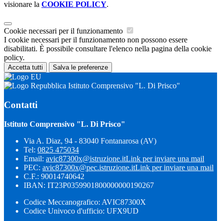
visionare la
COOKIE POLICY
.
Cookie necessari per il funzionamento
I cookie necessari per il funzionamento non possono essere
disabilitati. È possibile consultare l'elenco nella pagina della cookie
policy.
Accetta tutti
Salva le preferenze
Istituto Comprensivo "L. Di Prisco"
Contatti
Istituto Comprensivo "L. Di Prisco"
Via A. Diaz, 94 - 83040 Fontanarosa (AV)
Tel:
0825 475034
Email:
avic87300x@istruzione.it
Link per inviare una mail
PEC:
avic87300x@pec.istruzione.it
Link per inviare una mail
C.F.: 90014740642
IBAN: IT23P0359901800000000190267
Codice Meccanografico: AVIC87300X
Codice Univoco d'ufficio: UFX9UD