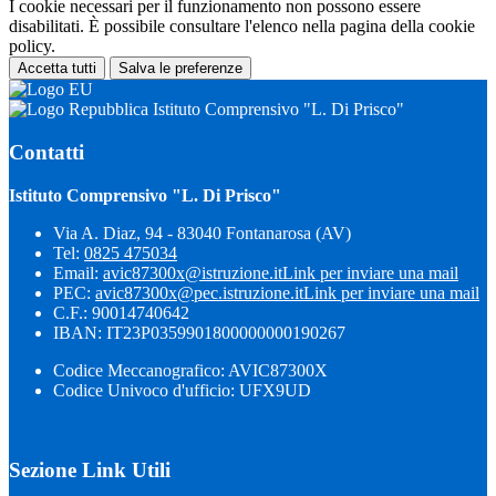
I cookie necessari per il funzionamento non possono essere
disabilitati. È possibile consultare l'elenco nella pagina della cookie
policy.
Accetta tutti
Salva le preferenze
Istituto Comprensivo "L. Di Prisco"
Contatti
Istituto Comprensivo "L. Di Prisco"
Via A. Diaz, 94 - 83040 Fontanarosa (AV)
Tel:
0825 475034
Email:
avic87300x@istruzione.it
Link per inviare una mail
PEC:
avic87300x@pec.istruzione.it
Link per inviare una mail
C.F.: 90014740642
IBAN: IT23P0359901800000000190267
Codice Meccanografico: AVIC87300X
Codice Univoco d'ufficio: UFX9UD
Sezione Link Utili