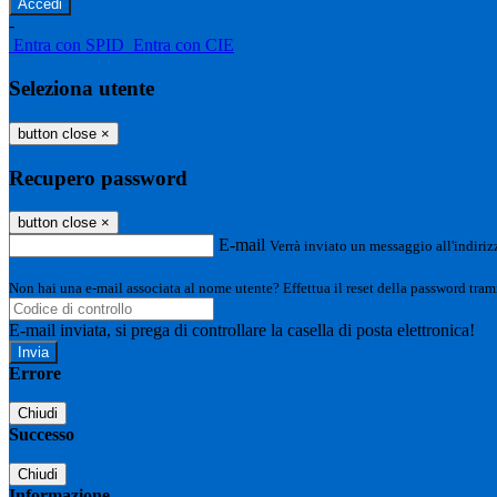
-
Entra con SPID
Entra con CIE
Seleziona utente
button close
×
Recupero password
button close
×
E-mail
Verrà inviato un messaggio all'indirizz
Non hai una e-mail associata al nome utente? Effettua il reset della password tram
E-mail inviata, si prega di controllare la casella di posta elettronica!
Errore
Chiudi
Successo
Chiudi
Informazione