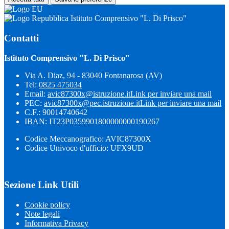
Istituto Comprensivo "L. Di Prisco"
Contatti
Istituto Comprensivo "L. Di Prisco"
Via A. Diaz, 94 - 83040 Fontanarosa (AV)
Tel:
0825 475034
Email:
avic87300x@istruzione.it
Link per inviare una mail
PEC:
avic87300x@pec.istruzione.it
Link per inviare una mail
C.F.: 90014740642
IBAN: IT23P0359901800000000190267
Codice Meccanografico: AVIC87300X
Codice Univoco d'ufficio: UFX9UD
Sezione Link Utili
Cookie policy
Note legali
Informativa Privacy