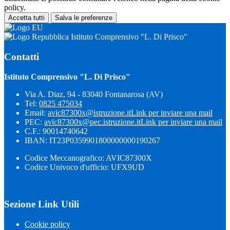
policy.
Accetta tutti
Salva le preferenze
Istituto Comprensivo "L. Di Prisco"
Contatti
Istituto Comprensivo "L. Di Prisco"
Via A. Diaz, 94 - 83040 Fontanarosa (AV)
Tel:
0825 475034
Email:
avic87300x@istruzione.it
Link per inviare una mail
PEC:
avic87300x@pec.istruzione.it
Link per inviare una mail
C.F.: 90014740642
IBAN: IT23P0359901800000000190267
Codice Meccanografico: AVIC87300X
Codice Univoco d'ufficio: UFX9UD
Sezione Link Utili
Cookie policy