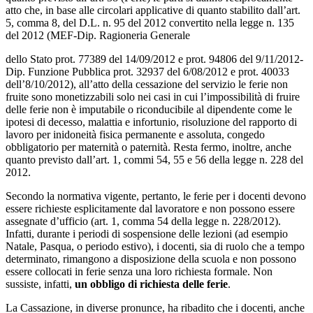
atto che, in base alle circolari applicative di quanto stabilito dall’art.
5, comma 8, del D.L. n. 95 del 2012 convertito nella legge n. 135
del 2012 (MEF-Dip. Ragioneria Generale
dello Stato prot. 77389 del 14/09/2012 e prot. 94806 del 9/11/2012-
Dip. Funzione Pubblica prot. 32937 del 6/08/2012 e prot. 40033
dell’8/10/2012), all’atto della cessazione del servizio le ferie non
fruite sono monetizzabili solo nei casi in cui l’impossibilità di fruire
delle ferie non è imputabile o riconducibile al dipendente come le
ipotesi di decesso, malattia e infortunio, risoluzione del rapporto di
lavoro per inidoneità fisica permanente e assoluta, congedo
obbligatorio per maternità o paternità. Resta fermo, inoltre, anche
quanto previsto dall’art. 1, commi 54, 55 e 56 della legge n. 228 del
2012.
Secondo la normativa vigente, pertanto, le ferie per i docenti devono
essere richieste esplicitamente dal lavoratore e non possono essere
assegnate d’ufficio (art. 1, comma 54 della legge n. 228/2012).
Infatti, durante i periodi di sospensione delle lezioni (ad esempio
Natale, Pasqua, o periodo estivo), i docenti, sia di ruolo che a tempo
determinato, rimangono a disposizione della scuola e non possono
essere collocati in ferie senza una loro richiesta formale. Non
sussiste, infatti,
un obbligo di richiesta delle ferie
.
La Cassazione, in diverse pronunce, ha ribadito che i docenti, anche