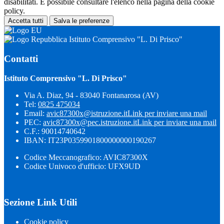
disabilitati. È possibile consultare l'elenco nella pagina della cookie
policy.
Accetta tutti
Salva le preferenze
Istituto Comprensivo "L. Di Prisco"
Contatti
Istituto Comprensivo "L. Di Prisco"
Via A. Diaz, 94 - 83040 Fontanarosa (AV)
Tel:
0825 475034
Email:
avic87300x@istruzione.it
Link per inviare una mail
PEC:
avic87300x@pec.istruzione.it
Link per inviare una mail
C.F.: 90014740642
IBAN: IT23P0359901800000000190267
Codice Meccanografico: AVIC87300X
Codice Univoco d'ufficio: UFX9UD
Sezione Link Utili
Cookie policy