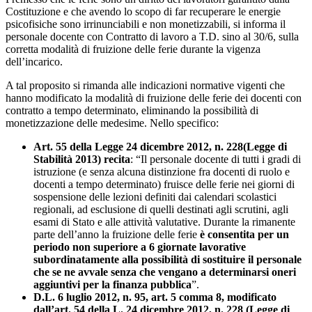
Costituzione e che avendo lo scopo di far recuperare le energie
psicofisiche sono irrinunciabili e non monetizzabili, si informa il
personale docente con Contratto di lavoro a T.D. sino al 30/6, sulla
corretta modalità di fruizione delle ferie durante la vigenza
dell’incarico.
A tal proposito si rimanda alle indicazioni normative vigenti che
hanno modificato la modalità di fruizione delle ferie dei docenti con
contratto a tempo determinato, eliminando la possibilità di
monetizzazione delle medesime. Nello specifico:
Art. 55 della Legge 24 dicembre 2012, n. 228(Legge di
Stabilità 2013) recita
: “Il personale docente di tutti i gradi di
istruzione (e senza alcuna distinzione fra docenti di ruolo e
docenti a tempo determinato) fruisce delle ferie nei giorni di
sospensione delle lezioni definiti dai calendari scolastici
regionali, ad esclusione di quelli destinati agli scrutini, agli
esami di Stato e alle attività valutative. Durante la rimanente
parte dell’anno la fruizione delle ferie
è consentita per un
periodo non superiore a 6 giornate lavorative
subordinatamente alla possibilità di sostituire il personale
che se ne avvale senza che vengano a determinarsi oneri
aggiuntivi per la finanza pubblica
”.
D.L. 6 luglio 2012, n. 95, art. 5 comma 8, modificato
dall’art. 54 della L. 24 dicembre 2012, n. 228 (Legge di