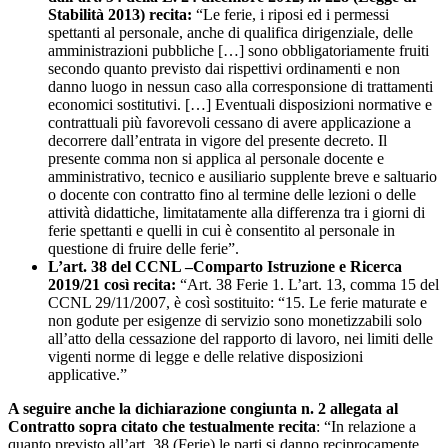
Stabilità 2013) recita:
“Le ferie, i riposi ed i permessi
spettanti al personale, anche di qualifica dirigenziale, delle
amministrazioni pubbliche […] sono obbligatoriamente fruiti
secondo quanto previsto dai rispettivi ordinamenti e non
danno luogo in nessun caso alla corresponsione di trattamenti
economici sostitutivi. […] Eventuali disposizioni normative e
contrattuali più favorevoli cessano di avere applicazione a
decorrere dall’entrata in vigore del presente decreto. Il
presente comma non si applica al personale docente e
amministrativo, tecnico e ausiliario supplente breve e saltuario
o docente con contratto fino al termine delle lezioni o delle
attività didattiche, limitatamente alla differenza tra i giorni di
ferie spettanti e quelli in cui è consentito al personale in
questione di fruire delle ferie”.
L’art. 38 del CCNL –Comparto Istruzione e Ricerca
2019/21 così recita:
“Art. 38 Ferie 1. L’art. 13, comma 15 del
CCNL 29/11/2007, è così sostituito: “15. Le ferie maturate e
non godute per esigenze di servizio sono monetizzabili solo
all’atto della cessazione del rapporto di lavoro, nei limiti delle
vigenti norme di legge e delle relative disposizioni
applicative.”
A seguire anche la dichiarazione congiunta n. 2 allegata al
Contratto sopra citato che testualmente recita
: “In relazione a
quanto previsto all’art. 38 (Ferie) le parti si danno reciprocamente