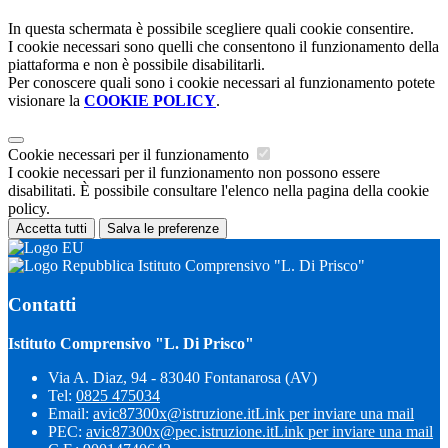
In questa schermata è possibile scegliere quali cookie consentire.
I cookie necessari sono quelli che consentono il funzionamento della
piattaforma e non è possibile disabilitarli.
Per conoscere quali sono i cookie necessari al funzionamento potete
visionare la
COOKIE POLICY
.
Cookie necessari per il funzionamento
I cookie necessari per il funzionamento non possono essere
disabilitati. È possibile consultare l'elenco nella pagina della cookie
policy.
Accetta tutti
Salva le preferenze
Istituto Comprensivo "L. Di Prisco"
Contatti
Istituto Comprensivo "L. Di Prisco"
Via A. Diaz, 94 - 83040 Fontanarosa (AV)
Tel:
0825 475034
Email:
avic87300x@istruzione.it
Link per inviare una mail
PEC:
avic87300x@pec.istruzione.it
Link per inviare una mail