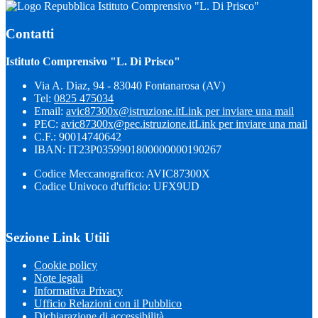
Istituto Comprensivo "L. Di Prisco"
Contatti
Istituto Comprensivo "L. Di Prisco"
Via A. Diaz, 94 - 83040 Fontanarosa (AV)
Tel:
0825 475034
Email:
avic87300x@istruzione.it
Link per inviare una mail
PEC:
avic87300x@pec.istruzione.it
Link per inviare una mail
C.F.: 90014740642
IBAN: IT23P0359901800000000190267
Codice Meccanografico: AVIC87300X
Codice Univoco d'ufficio: UFX9UD
Sezione Link Utili
Cookie policy
Note legali
Informativa Privacy
Ufficio Relazioni con il Pubblico
Dichiarazione di accessibilità