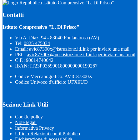
Istituto Comprensivo "L. Di Prisco"
Contatti
Istituto Comprensivo "L. Di Prisco"
Via A. Diaz, 94 - 83040 Fontanarosa (AV)
Tel:
0825 475034
Email:
avic87300x@istruzione.it
Link per inviare una mail
PEC:
avic87300x@pec.istruzione.it
Link per inviare una mail
C.F.: 90014740642
IBAN: IT23P0359901800000000190267
Codice Meccanografico: AVIC87300X
Codice Univoco d'ufficio: UFX9UD
Sezione Link Utili
Cookie policy
Note legali
Informativa Privacy
Ufficio Relazioni con il Pubblico
Dichiarazione di accessibilità