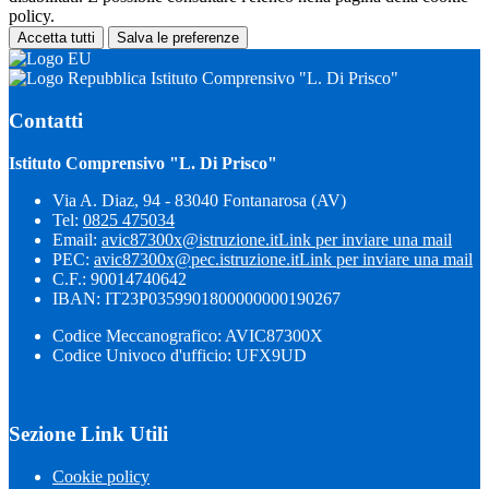
policy.
Accetta tutti
Salva le preferenze
Istituto Comprensivo "L. Di Prisco"
Contatti
Istituto Comprensivo "L. Di Prisco"
Via A. Diaz, 94 - 83040 Fontanarosa (AV)
Tel:
0825 475034
Email:
avic87300x@istruzione.it
Link per inviare una mail
PEC:
avic87300x@pec.istruzione.it
Link per inviare una mail
C.F.: 90014740642
IBAN: IT23P0359901800000000190267
Codice Meccanografico: AVIC87300X
Codice Univoco d'ufficio: UFX9UD
Sezione Link Utili
Cookie policy