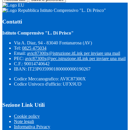
Istituto Comprensivo "L. Di Prisco"
Contatti
Istituto Comprensivo "L. Di Prisco"
Via A. Diaz, 94 - 83040 Fontanarosa (AV)
Tel:
0825 475034
Email:
avic87300x@istruzione.it
Link per inviare una mail
PEC:
avic87300x@pec.istruzione.it
Link per inviare una mail
C.F.: 90014740642
IBAN: IT23P0359901800000000190267
Codice Meccanografico: AVIC87300X
Codice Univoco d'ufficio: UFX9UD
Sezione Link Utili
Cookie policy
Note legali
Informativa Privacy