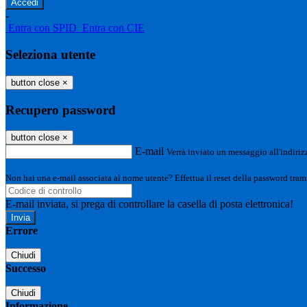
-
Entra con SPID
Entra con CIE
Seleziona utente
button close
×
Recupero password
button close
×
E-mail
Verrà inviato un messaggio all'indirizz
Non hai una e-mail associata al nome utente? Effettua il reset della password tram
E-mail inviata, si prega di controllare la casella di posta elettronica!
Errore
Chiudi
Successo
Chiudi
Informazione