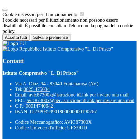
Cookie necessari per il funzionamento
I cookie necessari per il funzionamento non possono essere
disabilitati. È possibile consultare l'elenco nella pagina della cookie
policy.
Accetta tutti
Salva le preferenze
Istituto Comprensivo "L. Di Prisco"
Contatti
Istituto Comprensivo "L. Di Prisco"
Via A. Diaz, 94 - 83040 Fontanarosa (AV)
Tel:
0825 475034
Email:
avic87300x@istruzione.it
Link per inviare una mail
PEC:
avic87300x@pec.istruzione.it
Link per inviare una mail
C.F.: 90014740642
IBAN: IT23P0359901800000000190267
Codice Meccanografico: AVIC87300X
Codice Univoco d'ufficio: UFX9UD