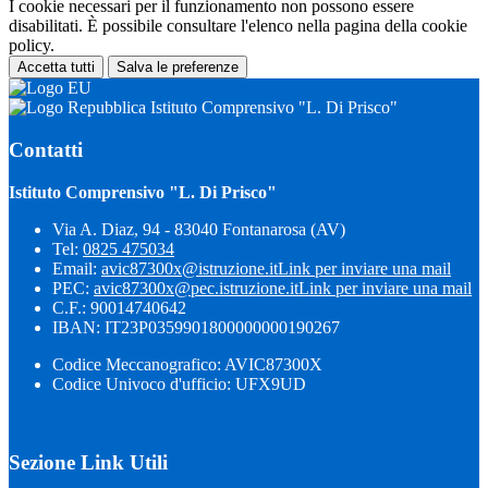
I cookie necessari per il funzionamento non possono essere
disabilitati. È possibile consultare l'elenco nella pagina della cookie
policy.
Accetta tutti
Salva le preferenze
Istituto Comprensivo "L. Di Prisco"
Contatti
Istituto Comprensivo "L. Di Prisco"
Via A. Diaz, 94 - 83040 Fontanarosa (AV)
Tel:
0825 475034
Email:
avic87300x@istruzione.it
Link per inviare una mail
PEC:
avic87300x@pec.istruzione.it
Link per inviare una mail
C.F.: 90014740642
IBAN: IT23P0359901800000000190267
Codice Meccanografico: AVIC87300X
Codice Univoco d'ufficio: UFX9UD
Sezione Link Utili