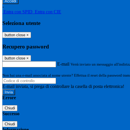
-
Entra con SPID
Entra con CIE
Seleziona utente
button close
×
Recupero password
button close
×
E-mail
Verrà inviato un messaggio all'indirizz
Non hai una e-mail associata al nome utente? Effettua il reset della password tram
E-mail inviata, si prega di controllare la casella di posta elettronica!
Errore
Chiudi
Successo
Chiudi
Informazione