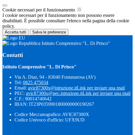
Cookie necessari per il funzionamento
I cookie necessari per il funzionamento non possono essere
disabilitati. È possibile consultare l'elenco nella pagina della cookie
policy.
Accetta tutti
Salva le preferenze
Istituto Comprensivo "L. Di Prisco"
Contatti
Istituto Comprensivo "L. Di Prisco"
Via A. Diaz, 94 - 83040 Fontanarosa (AV)
Tel:
0825 475034
Email:
avic87300x@istruzione.it
Link per inviare una mail
PEC:
avic87300x@pec.istruzione.it
Link per inviare una mail
C.F.: 90014740642
IBAN: IT23P0359901800000000190267
Codice Meccanografico: AVIC87300X
Codice Univoco d'ufficio: UFX9UD