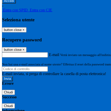
-
Entra con SPID
Entra con CIE
Seleziona utente
button close
×
Recupero password
button close
×
E-mail
Verrà inviato un messaggio all'indirizz
Non hai una e-mail associata al nome utente? Effettua il reset della password tram
E-mail inviata, si prega di controllare la casella di posta elettronica!
Errore
Chiudi
Successo
Chiudi
Informazione