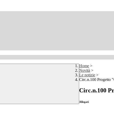
Home
>
Novità
>
Le notizie
>
Circ.n.100 Proget
Circ.n.100
Allegati