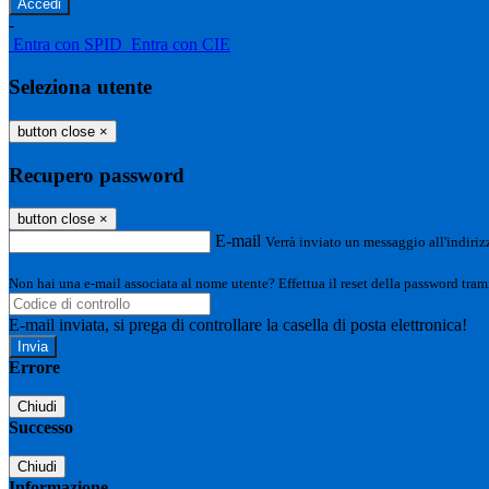
-
Entra con SPID
Entra con CIE
Seleziona utente
button close
×
Recupero password
button close
×
E-mail
Verrà inviato un messaggio all'indirizz
Non hai una e-mail associata al nome utente? Effettua il reset della password tram
E-mail inviata, si prega di controllare la casella di posta elettronica!
Errore
Chiudi
Successo
Chiudi
Informazione