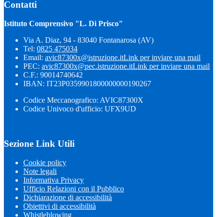
Contatti
Istituto Comprensivo "L. Di Prisco"
Via A. Diaz, 94 - 83040 Fontanarosa (AV)
Tel:
0825 475034
Email:
avic87300x@istruzione.it
Link per inviare una mail
PEC:
avic87300x@pec.istruzione.it
Link per inviare una mail
C.F.: 90014740642
IBAN: IT23P0359901800000000190267
Codice Meccanografico: AVIC87300X
Codice Univoco d'ufficio: UFX9UD
Sezione Link Utili
Cookie policy
Note legali
Informativa Privacy
Ufficio Relazioni con il Pubblico
Dichiarazione di accessibilità
Obiettivi di accessibilità
Whistleblowing