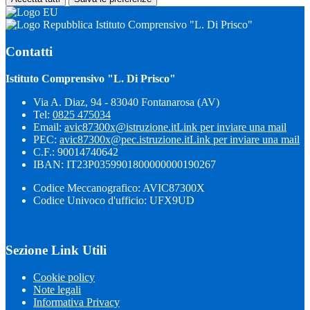
Istituto Comprensivo "L. Di Prisco"
Contatti
Istituto Comprensivo "L. Di Prisco"
Via A. Diaz, 94 - 83040 Fontanarosa (AV)
Tel:
0825 475034
Email:
avic87300x@istruzione.it
Link per inviare una mail
PEC:
avic87300x@pec.istruzione.it
Link per inviare una mail
C.F.: 90014740642
IBAN: IT23P0359901800000000190267
Codice Meccanografico: AVIC87300X
Codice Univoco d'ufficio: UFX9UD
Sezione Link Utili
Cookie policy
Note legali
Informativa Privacy