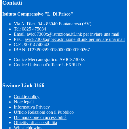
Contatti
Istituto Comprensivo "L. Di Prisco"
Via A. Diaz, 94 - 83040 Fontanarosa (AV)
Tel:
0825 475034
Email:
avic87300x@istruzione.it
Link per inviare una mail
PEC:
avic87300x@pec.istruzione.it
Link per inviare una mail
C.F.: 90014740642
IBAN: IT23P0359901800000000190267
Codice Meccanografico: AVIC87300X
Codice Univoco d'ufficio: UFX9UD
Sezione Link Utili
Cookie policy
Note legali
Informativa Privacy
Ufficio Relazioni con il Pubblico
Dichiarazione di accessibilità
Obiettivi di accessibilità
Whistleblowing