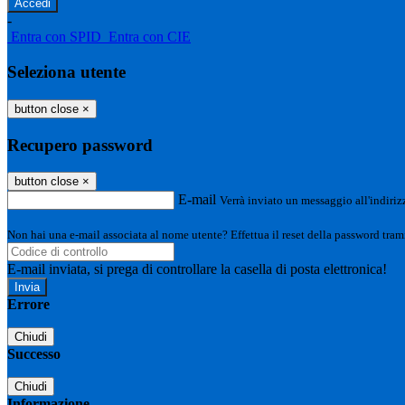
-
Entra con SPID
Entra con CIE
Seleziona utente
button close
×
Recupero password
button close
×
E-mail
Verrà inviato un messaggio all'indirizz
Non hai una e-mail associata al nome utente? Effettua il reset della password tram
E-mail inviata, si prega di controllare la casella di posta elettronica!
Errore
Chiudi
Successo
Chiudi
Informazione