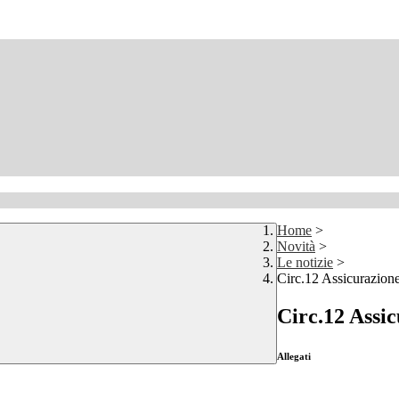
Home
>
Novità
>
Le notizie
>
Circ.12 Assicurazion
Circ.12 Assi
Allegati