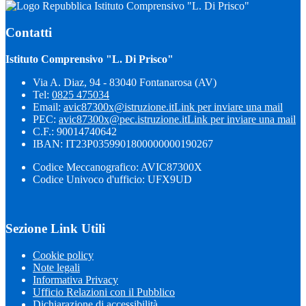
Istituto Comprensivo "L. Di Prisco"
Contatti
Istituto Comprensivo "L. Di Prisco"
Via A. Diaz, 94 - 83040 Fontanarosa (AV)
Tel:
0825 475034
Email:
avic87300x@istruzione.it
Link per inviare una mail
PEC:
avic87300x@pec.istruzione.it
Link per inviare una mail
C.F.: 90014740642
IBAN: IT23P0359901800000000190267
Codice Meccanografico: AVIC87300X
Codice Univoco d'ufficio: UFX9UD
Sezione Link Utili
Cookie policy
Note legali
Informativa Privacy
Ufficio Relazioni con il Pubblico
Dichiarazione di accessibilità