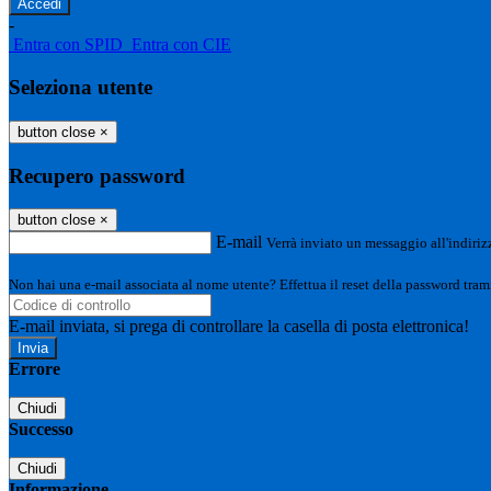
-
Entra con SPID
Entra con CIE
Seleziona utente
button close
×
Recupero password
button close
×
E-mail
Verrà inviato un messaggio all'indirizz
Non hai una e-mail associata al nome utente? Effettua il reset della password tram
E-mail inviata, si prega di controllare la casella di posta elettronica!
Errore
Chiudi
Successo
Chiudi
Informazione