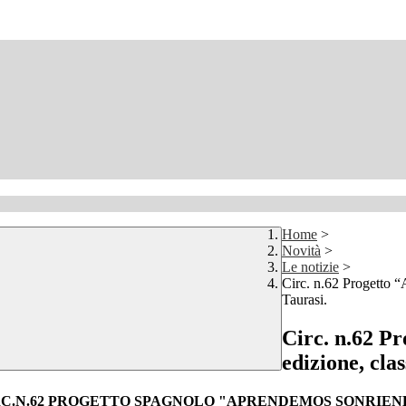
Home
>
Novità
>
Le notizie
>
Circ. n.62 Progetto “
Taurasi.
Circ. n.62 P
edizione, cla
RC.N.62 PROGETTO SPAGNOLO "APRENDEMOS SONRIEN