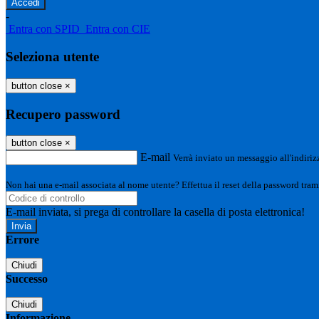
-
Entra con SPID
Entra con CIE
Seleziona utente
button close
×
Recupero password
button close
×
E-mail
Verrà inviato un messaggio all'indirizz
Non hai una e-mail associata al nome utente? Effettua il reset della password tram
E-mail inviata, si prega di controllare la casella di posta elettronica!
Errore
Chiudi
Successo
Chiudi
Informazione