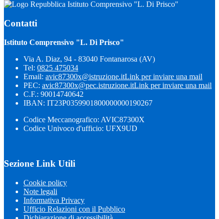
Istituto Comprensivo "L. Di Prisco"
Contatti
Istituto Comprensivo "L. Di Prisco"
Via A. Diaz, 94 - 83040 Fontanarosa (AV)
Tel:
0825 475034
Email:
avic87300x@istruzione.it
Link per inviare una mail
PEC:
avic87300x@pec.istruzione.it
Link per inviare una mail
C.F.: 90014740642
IBAN: IT23P0359901800000000190267
Codice Meccanografico: AVIC87300X
Codice Univoco d'ufficio: UFX9UD
Sezione Link Utili
Cookie policy
Note legali
Informativa Privacy
Ufficio Relazioni con il Pubblico
Dichiarazione di accessibilità