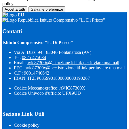
policy.
Accetta tutti
Salva le preferenze
Istituto Comprensivo "L. Di Prisco"
Contatti
Istituto Comprensivo "L. Di Prisco"
Via A. Diaz, 94 - 83040 Fontanarosa (AV)
Tel:
0825 475034
Email:
avic87300x@istruzione.it
Link per inviare una mail
PEC:
avic87300x@pec.istruzione.it
Link per inviare una mail
C.F.: 90014740642
IBAN: IT23P0359901800000000190267
Codice Meccanografico: AVIC87300X
Codice Univoco d'ufficio: UFX9UD
Sezione Link Utili
Cookie policy