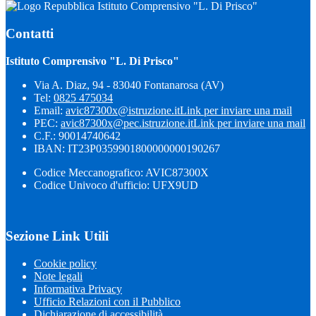
Istituto Comprensivo "L. Di Prisco"
Contatti
Istituto Comprensivo "L. Di Prisco"
Via A. Diaz, 94 - 83040 Fontanarosa (AV)
Tel:
0825 475034
Email:
avic87300x@istruzione.it
Link per inviare una mail
PEC:
avic87300x@pec.istruzione.it
Link per inviare una mail
C.F.: 90014740642
IBAN: IT23P0359901800000000190267
Codice Meccanografico: AVIC87300X
Codice Univoco d'ufficio: UFX9UD
Sezione Link Utili
Cookie policy
Note legali
Informativa Privacy
Ufficio Relazioni con il Pubblico
Dichiarazione di accessibilità