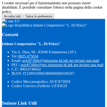
I cookie necessari per il funzionamento non possono essere
disabilitati. È possibile consultare l'elenco nella pagina della cookie
policy.
Accetta tutti
Salva le preferenze
Istituto Comprensivo "L. Di Prisco"
Contatti
Istituto Comprensivo "L. Di Prisco"
Via A. Diaz, 94 - 83040 Fontanarosa (AV)
Tel:
0825 475034
Email:
avic87300x@istruzione.it
Link per inviare una mail
PEC:
avic87300x@pec.istruzione.it
Link per inviare una mail
C.F.: 90014740642
IBAN: IT23P0359901800000000190267
Codice Meccanografico: AVIC87300X
Codice Univoco d'ufficio: UFX9UD
Sezione Link Utili