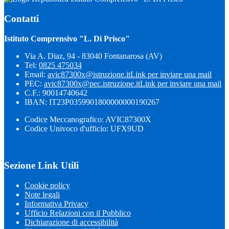
Contatti
Istituto Comprensivo "L. Di Prisco"
Via A. Diaz, 94 - 83040 Fontanarosa (AV)
Tel:
0825 475034
Email:
avic87300x@istruzione.it
Link per inviare una mail
PEC:
avic87300x@pec.istruzione.it
Link per inviare una mail
C.F.: 90014740642
IBAN: IT23P0359901800000000190267
Codice Meccanografico: AVIC87300X
Codice Univoco d'ufficio: UFX9UD
Sezione Link Utili
Cookie policy
Note legali
Informativa Privacy
Ufficio Relazioni con il Pubblico
Dichiarazione di accessibilità