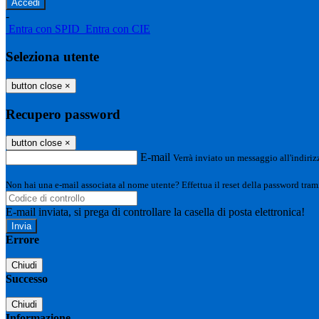
-
Entra con SPID
Entra con CIE
Seleziona utente
button close
×
Recupero password
button close
×
E-mail
Verrà inviato un messaggio all'indirizz
Non hai una e-mail associata al nome utente? Effettua il reset della password tram
E-mail inviata, si prega di controllare la casella di posta elettronica!
Errore
Chiudi
Successo
Chiudi
Informazione