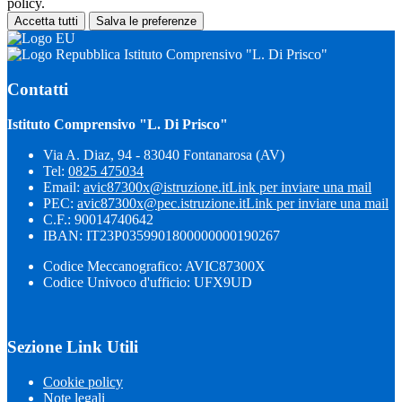
policy.
Accetta tutti
Salva le preferenze
Istituto Comprensivo "L. Di Prisco"
Contatti
Istituto Comprensivo "L. Di Prisco"
Via A. Diaz, 94 - 83040 Fontanarosa (AV)
Tel:
0825 475034
Email:
avic87300x@istruzione.it
Link per inviare una mail
PEC:
avic87300x@pec.istruzione.it
Link per inviare una mail
C.F.: 90014740642
IBAN: IT23P0359901800000000190267
Codice Meccanografico: AVIC87300X
Codice Univoco d'ufficio: UFX9UD
Sezione Link Utili
Cookie policy
Note legali