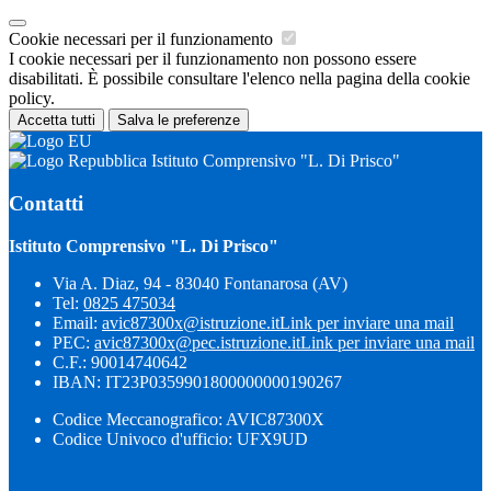
Cookie necessari per il funzionamento
I cookie necessari per il funzionamento non possono essere
disabilitati. È possibile consultare l'elenco nella pagina della cookie
policy.
Accetta tutti
Salva le preferenze
Istituto Comprensivo "L. Di Prisco"
Contatti
Istituto Comprensivo "L. Di Prisco"
Via A. Diaz, 94 - 83040 Fontanarosa (AV)
Tel:
0825 475034
Email:
avic87300x@istruzione.it
Link per inviare una mail
PEC:
avic87300x@pec.istruzione.it
Link per inviare una mail
C.F.: 90014740642
IBAN: IT23P0359901800000000190267
Codice Meccanografico: AVIC87300X
Codice Univoco d'ufficio: UFX9UD