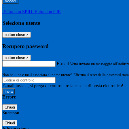
-
Entra con SPID
Entra con CIE
Seleziona utente
button close
×
Recupero password
button close
×
E-mail
Verrà inviato un messaggio all'indirizz
Non hai una e-mail associata al nome utente? Effettua il reset della password tram
E-mail inviata, si prega di controllare la casella di posta elettronica!
Errore
Chiudi
Successo
Chiudi
Informazione