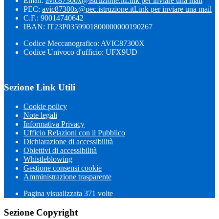
Email:
avic87300x@istruzione.it
Link per inviare una mail
PEC:
avic87300x@pec.istruzione.it
Link per inviare una mail
C.F.: 90014740642
IBAN: IT23P0359901800000000190267
Codice Meccanografico: AVIC87300X
Codice Univoco d'ufficio: UFX9UD
Sezione Link Utili
Cookie policy
Note legali
Informativa Privacy
Ufficio Relazioni con il Pubblico
Dichiarazione di accessibilità
Obiettivi di accessibilità
Whistleblowing
Gestione consensi cookie
Amministrazione trasparente
Pagina visualizzata
371
volte
Sezione Copyright