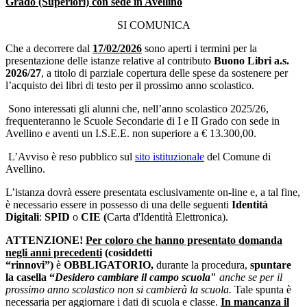
Grado (Superiori) con sede in Avellino
SI COMUNICA
Che a decorrere dal
17/02/2026
sono aperti i termini per la
presentazione delle istanze relative al contributo
Buono Libri
a.s.
2026/27
, a titolo di parziale copertura delle spese da sostenere per
l’acquisto dei libri di testo per il prossimo anno scolastico.
Sono interessati gli alunni che, nell’anno scolastico 2025/26,
frequenteranno le Scuole Secondarie di I e II Grado con sede in
Avellino e aventi un I.S.E.E. non superiore a € 13.300,00.
L’Avviso è reso pubblico sul
sito istituzionale
del Comune di
Avellino.
L’istanza dovrà essere presentata esclusivamente on-line
e, a tal fine,
è necessario essere in possesso di una delle seguenti
Identità
Digitali
:
SPID
o
CIE (
Carta d'Identità Elettronica).
ATTENZIONE!
Per coloro che hanno presentato domanda
negli anni precedenti
(cosiddetti
“rinnovi”)
è
OBBLIGATORIO,
durante la procedura,
spuntare
la casella “
Desidero cambiare il campo scuola
"
anche se per il
prossimo anno scolastico non si cambierà la scuola.
Tale spunta è
necessaria
per aggiornare i dati di scuola e classe.
In mancanza il