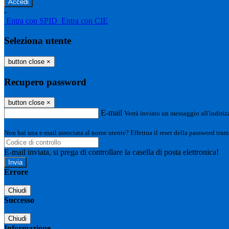
-
Entra con SPID
Entra con CIE
Seleziona utente
button close
×
Recupero password
button close
×
E-mail
Verrà inviato un messaggio all'indirizz
Non hai una e-mail associata al nome utente? Effettua il reset della password tram
E-mail inviata, si prega di controllare la casella di posta elettronica!
Errore
Chiudi
Successo
Chiudi
Informazione