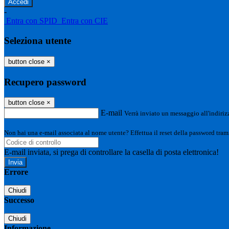
-
Entra con SPID
Entra con CIE
Seleziona utente
button close
×
Recupero password
button close
×
E-mail
Verrà inviato un messaggio all'indirizz
Non hai una e-mail associata al nome utente? Effettua il reset della password tram
E-mail inviata, si prega di controllare la casella di posta elettronica!
Errore
Chiudi
Successo
Chiudi
Informazione